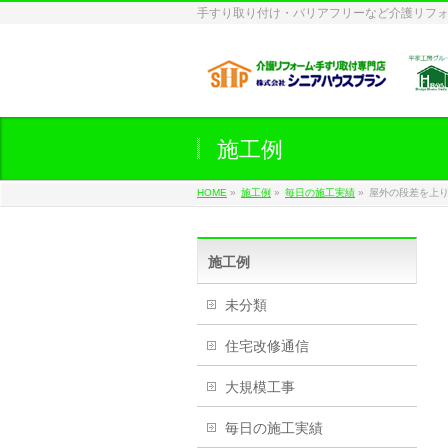
手すり取り付け・バリアフリーなど介護リフ
施工例
HOME
»
施工例
»
毎日の施工実績
»
屋外の段差を上り
施工例
未分類
住宅改修通信
大規模工事
毎日の施工実績