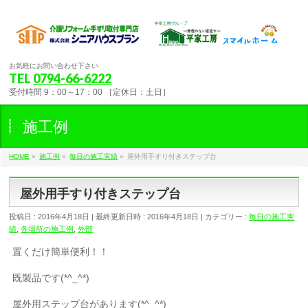
お気軽にお問い合わせ下さい
TEL
0794-66-6222
受付時間 9：00～17：00 ［定休日：土日］
施工例
HOME
»
施工例
»
毎日の施工実績
»
屋外用手すり付きステップ台
屋外用手すり付きステップ台
投稿日 : 2016年4月18日
最終更新日時 : 2016年4月18日
カテゴリー :
毎日の施工実
績
,
各場所の施工例
,
外部
置くだけ簡単便利！！
既製品です(*^_^*)
屋外用ステップ台があります(*^_^*)