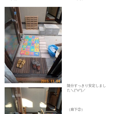
随分すっきり安定しまし
た＼(^o^)／
（廊下②）