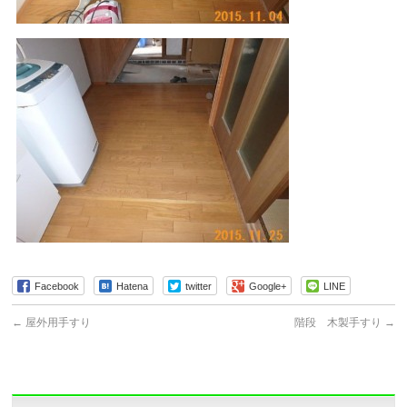
Facebook
Hatena
twitter
Google+
LINE
←
屋外用手すり
階段 木製手すり
→