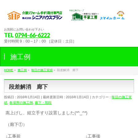
お気軽にお問い合わせ下さい
TEL
0794-66-6222
受付時間 9：00～17：00 ［定休日：土日］
施工例
HOME
»
施工例
»
毎日の施工実績
»
段差解消 廊下
段差解消 廊下
投稿日 : 2016年1月14日
最終更新日時 : 2016年1月14日
カテゴリー :
毎日の施工実
績
,
各場所の施工例
,
廊下・階段
嵩上げし、組立手すり設置しました(*^_^*)
（廊下①）
↓工事前 ↓工事後