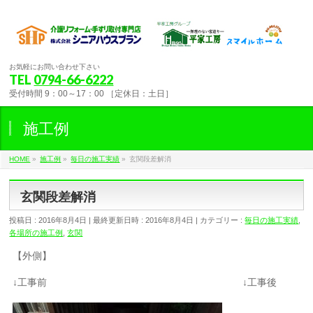
お気軽にお問い合わせ下さい
TEL
0794-66-6222
受付時間 9：00～17：00 ［定休日：土日］
施工例
HOME
»
施工例
»
毎日の施工実績
»
玄関段差解消
玄関段差解消
投稿日 : 2016年8月4日
最終更新日時 : 2016年8月4日
カテゴリー :
毎日の施工実績
,
各場所の施工例
,
玄関
【外側】
↓工事前 ↓工事後