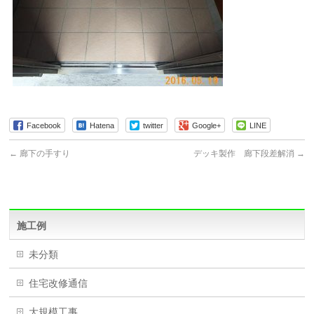
Facebook
Hatena
twitter
Google+
LINE
←
廊下の手すり
デッキ製作 廊下段差解消
→
施工例
未分類
住宅改修通信
大規模工事