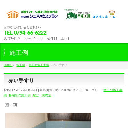
お気軽にお問い合わせ下さい
TEL
0794-66-6222
受付時間 9：00～17：00 ［定休日：土日］
施工例
HOME
»
施工例
»
毎日の施工実績
»
赤い手すり
赤い手すり
投稿日 : 2017年1月26日
最終更新日時 : 2017年1月26日
カテゴリー :
毎日の施工実
績
,
各場所の施工例
,
浴室・脱衣室
施工前