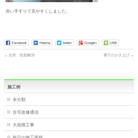
赤い手すりで見やすくしました。
Facebook
Hatena
twitter
Google+
LINE
←
台所 段差解消
廊下のかさ上げ
→
施工例
未分類
住宅改修通信
大規模工事
毎日の施工実績